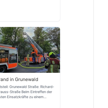
D
rand in Grunewald
tsteil: Grunewald Straße: Richard-
rauss-Straße Beim Eintreffen der
sten Einsatzkräfte zu einem
meldeten Brand im Dach eines 4-
schossigen Wohn- und […]