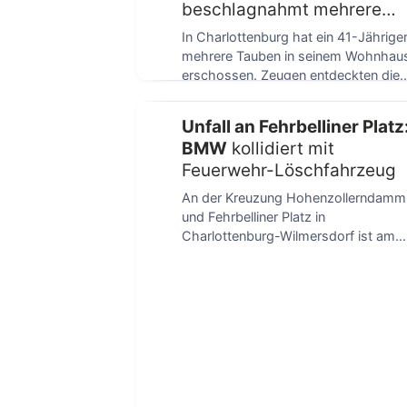
beschlagnahmt mehrere
Druckluftwaffen
In Charlottenburg hat ein 41-Jährige
mehrere Tauben in seinem Wohnhau
erschossen. Zeugen entdeckten die
toten Vögel in der […]
Unfall an Fehrbelliner Platz
BMW
kollidiert mit
Feuerwehr-Löschfahrzeug
An der Kreuzung Hohenzollerndamm
und Fehrbelliner Platz in
Charlottenburg-Wilmersdorf ist am
20. Juni 2026 gegen 11:30 Uhr ein
[…]