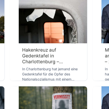
D
Hakenkreuz auf
M
Gedenktafel in
a
Charlottenburg –
–
Staatsschutz ermittelt
W
In Charlottenburg hat jemand eine
In
Gedenktafel für die Opfer des
ha
Nationalsozialismus mit einem
ge
Hakenkreuz beschmiert. Polizisten
fe
wurden am […]
Jä
ha