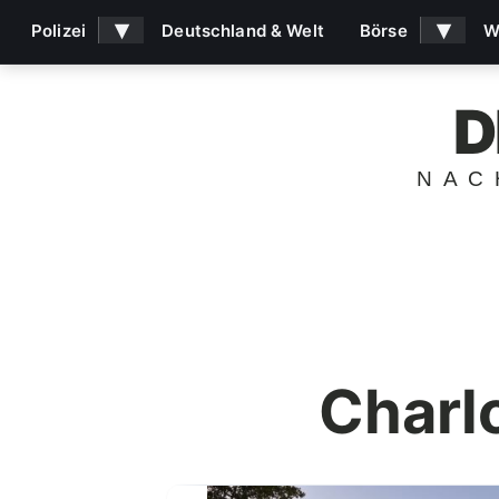
▾
▾
Polizei
Deutschland & Welt
Börse
W
D
NAC
Charl