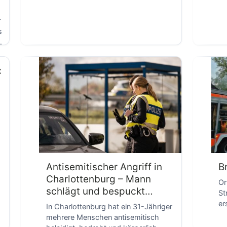
r
s
D
:
Antisemitischer Angriff in
B
Charlottenburg – Mann
Or
schlägt und bespuckt
St
Passanten
er
In Charlottenburg hat ein 31-Jähriger
ge
mehrere Menschen antisemitisch
ge