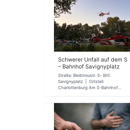
D
Schwerer Unfall auf dem S
– Bahnhof Savignyplatz
Straße: Bleibtreustr. S- Bhf.
Savignyplatz | Ortsteil:
Charlottenburg Am S-Bahnhof
Savignyplatz stürzte eine Person aus
noch ungeklärter Ursache […]