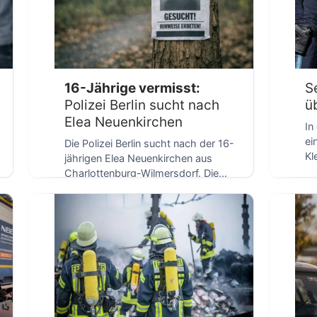
D
16-Jährige vermisst:
S
Polizei Berlin sucht nach
ü
Elea Neuenkirchen
In
ei
Die Polizei Berlin sucht nach der 16-
Kl
jährigen Elea Neuenkirchen aus
üb
Charlottenburg-Wilmersdorf. Die
D
[…
Jugendliche ist seit dem 1. April […]