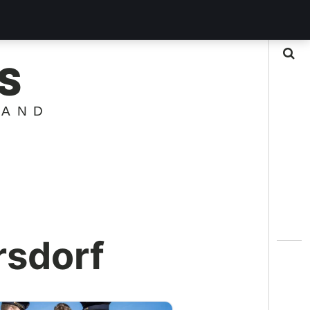
Suche
S
LAND
rsdorf