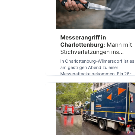
D
Messerangriff in
Charlottenburg:
Mann mit
Stichverletzungen ins
Krankenhaus
In Charlottenburg-Wilmersdorf ist es
am gestrigen Abend zu einer
Messerattacke gekommen. Ein 26-
D
Jähriger wurde dabei mehrfach mit
einem […]