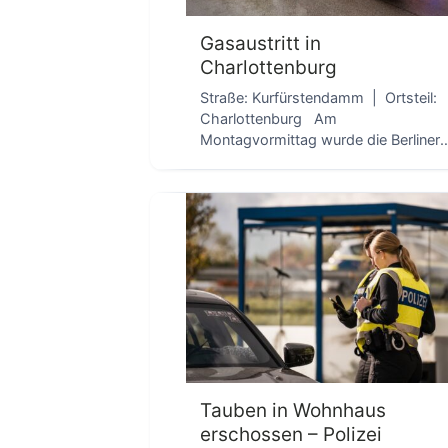
Gasaustritt in
Charlottenburg
Straße: Kurfürstendamm | Ortsteil:
Charlottenburg Am
Montagvormittag wurde die Berliner
Feuerwehr zu einem Gasaustritt am
D
Kurfürstendamm alarmiert. […]
Tauben in Wohnhaus
erschossen – Polizei