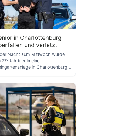
D
enior in Charlottenburg
berfallen und verletzt
 der Nacht zum Mittwoch wurde
n 77-Jähriger in einer
eingartenanlage in Charlottenburg
erfallen und schwer verletzt. Kurz
D
]