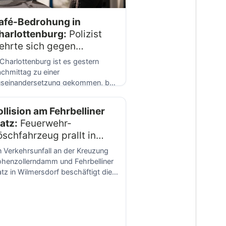
afé-Bedrohung in
harlottenburg:
Polizist
ehrte sich gegen
ngreifer –
DEIG
eingesetzt
 Charlottenburg ist es gestern
chmittag zu einer
seinandersetzung gekommen, bei
r ein Polizeibeamter ein Distanz-
ektroimpulsgerät (DEIG) einsetzen
ollision am Fehrbelliner
]
atz:
Feuerwehr-
öschfahrzeug prallt in
MW
– Polizei sucht
n Verkehrsunfall an der Kreuzung
eugen
henzollerndamm und Fehrbelliner
atz in Wilmersdorf beschäftigt die
rliner Polizei. Am 20. Juni […]