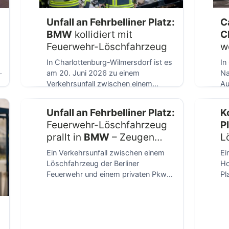
Unfall an Fehrbelliner Platz:
C
BMW
kollidiert mit
C
Feuerwehr-Löschfahrzeug
w
A
In Charlottenburg-Wilmersdorf ist es
In
am 20. Juni 2026 zu einem
Na
Verkehrsunfall zwischen einem
Au
privaten Pkw und einem
de
Löschfahrzeug […]
El
Unfall an Fehrbelliner Platz:
K
[…
Feuerwehr-Löschfahrzeug
Pl
prallt in
BMW
– Zeugen
L
gesucht
B
Ein Verkehrsunfall zwischen einem
Ei
Z
Löschfahrzeug der Berliner
Ho
Feuerwehr und einem privaten Pkw
Pl
hat sich am 20. Juni 2026 […]
Be