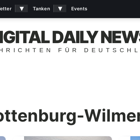
▾
▾
etter
Tanken
Events
IGITAL DAILY NEW
HRICHTEN FÜR DEUTSCH
ottenburg-Wilme