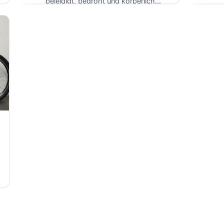
beleidigt, bedroht und körperlich
angegriffen. Die Polizei ermittelt nun
wegen […]
]