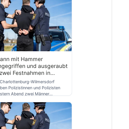
D
ann mit Hammer
ngegriffen und ausgeraubt
 zwei Festnahmen in
ilmersdorf
 Charlottenburg-Wilmersdorf
ben Polizistinnen und Polizisten
stern Abend zwei Männer
stgenommen, die einen 49-
hrigen überfallen und ausgeraubt
ben […]