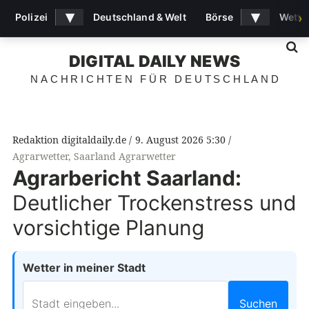
▾
▾
Polizei
Deutschland & Welt
Börse
Wette
›
S
DIGITAL DAILY NEWS
NACHRICHTEN FÜR DEUTSCHLAND
Redaktion digitaldaily.de
9. August 2026 5:30
Agrarwetter
,
Saarland Agrarwetter
Agrarbericht Saarland:
Deutlicher Trockenstress und
vorsichtige Planung
Wetter in meiner Stadt
Suchen