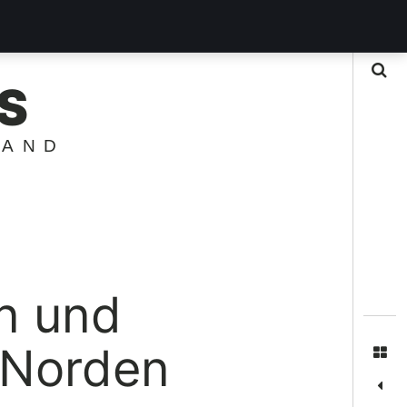
Suche
S
LAND
n und
 Norden