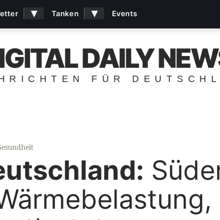
▾
▾
etter
Tanken
Events
IGITAL DAILY NEW
HRICHTEN FÜR DEUTSCH
Gesundheit
eutschland:
Süde
 Wärmebelastung,