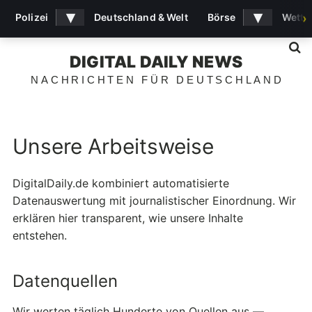
▾
▾
Polizei
Deutschland & Welt
Börse
Wette
›
S
DIGITAL DAILY NEWS
NACHRICHTEN FÜR DEUTSCHLAND
Unsere Arbeitsweise
DigitalDaily.de kombiniert automatisierte
Datenauswertung mit journalistischer Einordnung. Wir
erklären hier transparent, wie unsere Inhalte
entstehen.
Datenquellen
Wir werten täglich Hunderte von Quellen aus —