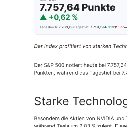
7.757,64 Punkte
▲ +0,62 %
Tageshoch:
7.763,08
Tagestief:
7.719,19
▲ 319
▼ 177
▬
Der Index profitiert von starken Tech
Der S&P 500 notiert heute bei 7.757,6
Punkten, während das Tagestief bei 7.7
Starke Technolog
Besonders die Aktien von NVIDIA und T
während Tesla um 2,83 % zulegt. Diese