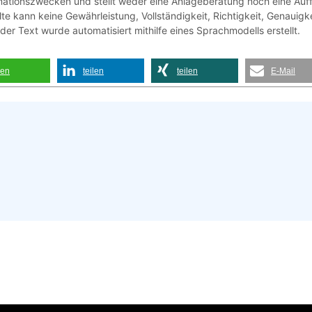
ormationszwecken und stellt weder eine Anlageberatung noch eine Au
lte kann keine Gewährleistung, Vollständigkeit, Richtigkeit, Genaui
 Text wurde automatisiert mithilfe eines Sprachmodells erstellt.
len
teilen
teilen
E-Mail