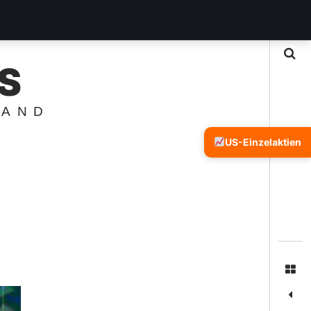
Suche
S
LAND
US-Einzelaktien