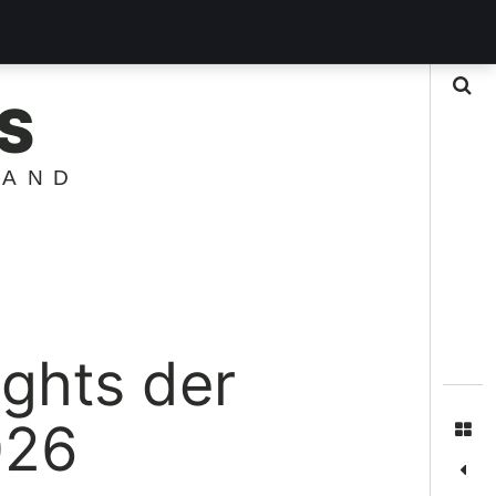
Suche
S
LAND
ights der
026