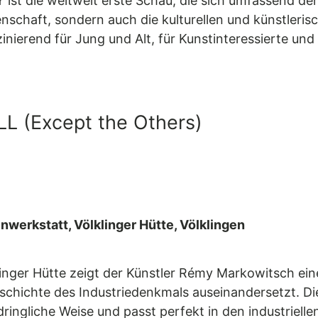
AY ist die weltweit erste Schau, die sich umfassend
enschaft, sondern auch die kulturellen und künstleri
inierend für Jung und Alt, für Kunstinteressierte un
L (Except the Others)
nwerkstatt, Völklinger Hütte, Völklingen
ger Hütte zeigt der Künstler Rémy Markowitsch eine 
chichte des Industriedenkmals auseinandersetzt. Die 
ringliche Weise und passt perfekt in den industrie