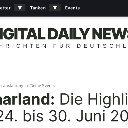
▾
▾
etter
Tanken
Events
IGITAL DAILY NEW
HRICHTEN FÜR DEUTSCH
eranstaltungen: Deine Events
aarland:
Die Highl
. bis 30. Juni 2