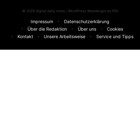
© 2026 digital daily news / WordPress Webdesgin by
PIN
Impressum
Datenschutzerklärung
Über die Redaktion
Über uns
Cookies
Kontakt
Unsere Arbeitsweise
Service und Tipps
Feedback & Ideen
Was sollen wir besser machen? Deine Idee hilft uns weiter.