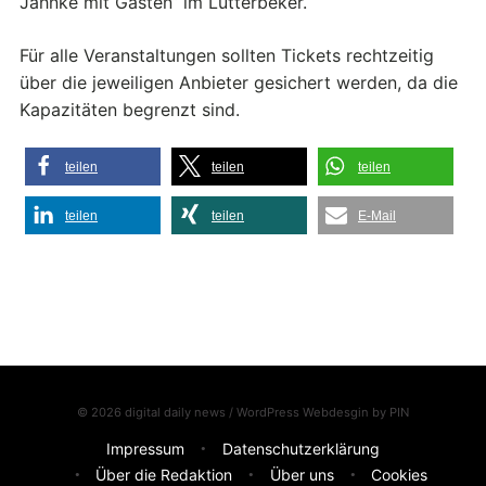
Jahnke mit Gästen“ im Lutterbeker.
Für alle Veranstaltungen sollten Tickets rechtzeitig
über die jeweiligen Anbieter gesichert werden, da die
Kapazitäten begrenzt sind.
teilen
teilen
teilen
teilen
teilen
E-Mail
© 2026 digital daily news / WordPress Webdesgin by
PIN
Impressum
Datenschutzerklärung
Über die Redaktion
Über uns
Cookies