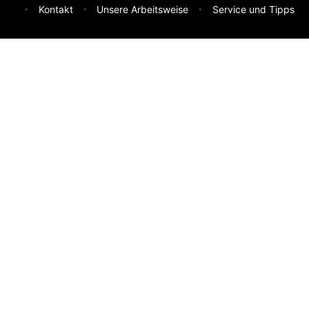
Kontakt
Unsere Arbeitsweise
Service und Tipps
Feedback & Ideen
Was sollen wir besser machen? Deine Idee hilft uns weiter.
Absenden