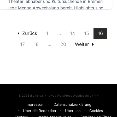
Theaterliebhaber und Kultursuchende in Bremen
jede Menge Abwechslung bereit. Highlights sind
Michael […]
Zurück
1
…
14
15
16
17
18
…
20
Weiter
© 2026 digital daily news / WordPress Webdesgin by
PIN
Impressum
Datenschutzerklärung
Über die Redaktion
Über uns
Cookies
Kontakt
Unsere Arbeitsweise
Service und Tipps