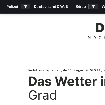
▾
▾
Polizei
Deutschland & Welt
Börse
W
D
NAC
Redaktion digitaldaily.de
2. August 2026 0:11
R
Das Wetter 
Grad