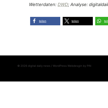
Wetterdaten:
DWD
; Analyse: digitalda
teilen
teilen
tei
© 2026 digital daily news / WordPress Webdesgin by
PIN