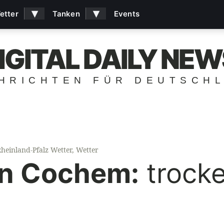
▾
▾
etter
Tanken
Events
IGITAL DAILY NEW
HRICHTEN FÜR DEUTSCH
heinland-Pfalz Wetter
,
Wetter
in Cochem:
trocke