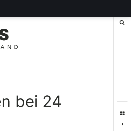
Suche
S
LAND
n bei 24