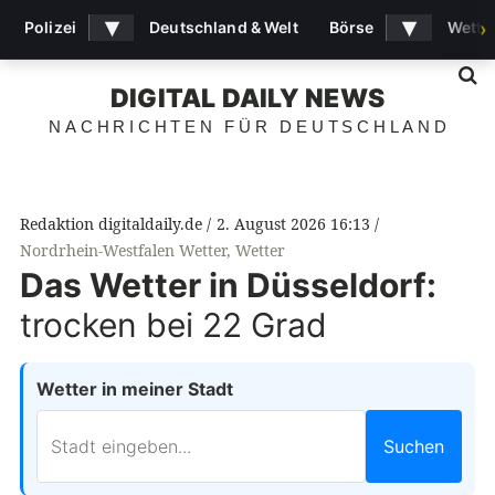
▾
▾
Polizei
Deutschland & Welt
Börse
Wette
›
S
DIGITAL DAILY NEWS
NACHRICHTEN FÜR DEUTSCHLAND
Redaktion digitaldaily.de
2. August 2026 16:13
Nordrhein-Westfalen Wetter
,
Wetter
Das Wetter in Düsseldorf:
trocken bei 22 Grad
Wetter in meiner Stadt
Suchen