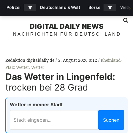
▾
▾
Polizei
Deutschland & Welt
Börse
Wette
›
S
DIGITAL DAILY NEWS
NACHRICHTEN FÜR DEUTSCHLAND
Redaktion digitaldaily.de
2. August 2026 0:12
Rheinland-
Pfalz Wetter
,
Wetter
Das Wetter in Lingenfeld:
trocken bei 28 Grad
Wetter in meiner Stadt
Suchen