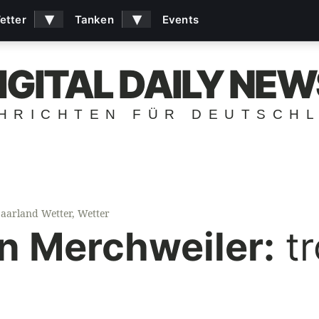
▾
▾
etter
Tanken
Events
IGITAL DAILY NEW
HRICHTEN FÜR DEUTSCH
Saarland Wetter
,
Wetter
in Merchweiler:
tr