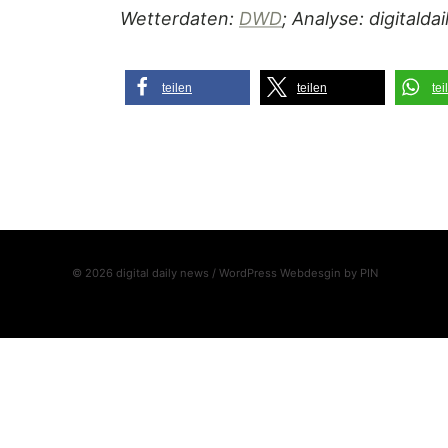
Wetterdaten:
DWD
; Analyse: digitalda
teilen
teilen
tei
© 2026 digital daily news / WordPress Webdesgin by
PIN