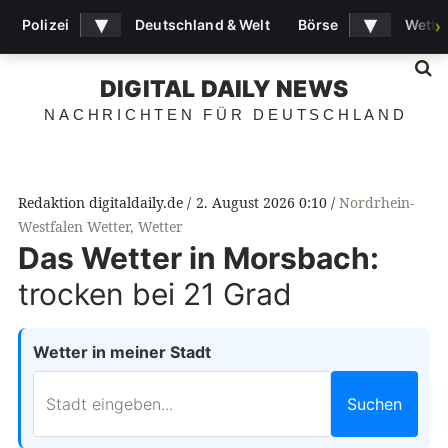
▾
▾
Polizei
Deutschland & Welt
Börse
Wette
›
S
DIGITAL DAILY NEWS
NACHRICHTEN FÜR DEUTSCHLAND
Redaktion digitaldaily.de
2. August 2026 0:10
Nordrhein-
Westfalen Wetter
,
Wetter
Das Wetter in Morsbach:
trocken bei 21 Grad
Wetter in meiner Stadt
Suchen