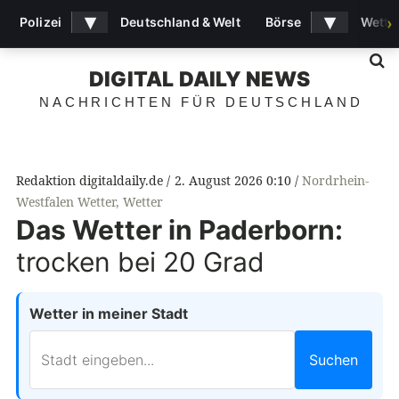
▾
▾
Polizei
Deutschland & Welt
Börse
Wette
›
S
DIGITAL DAILY NEWS
NACHRICHTEN FÜR DEUTSCHLAND
Redaktion digitaldaily.de
2. August 2026 0:10
Nordrhein-
Westfalen Wetter
,
Wetter
Das Wetter in Paderborn:
trocken bei 20 Grad
Wetter in meiner Stadt
Suchen