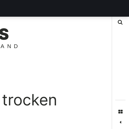
Suche
S
LAND
trocken