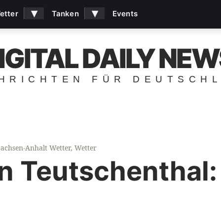
▾
▾
etter
Tanken
Events
IGITAL DAILY NEW
HRICHTEN FÜR DEUTSCH
Sachsen-Anhalt Wetter
,
Wetter
in Teutschenthal: