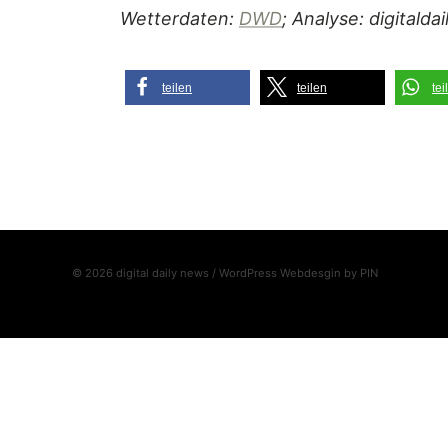
Wetterdaten:
DWD
; Analyse: digitalda
teilen
teilen
tei
© 2026 digital daily news / WordPress Webdesgin by
PIN