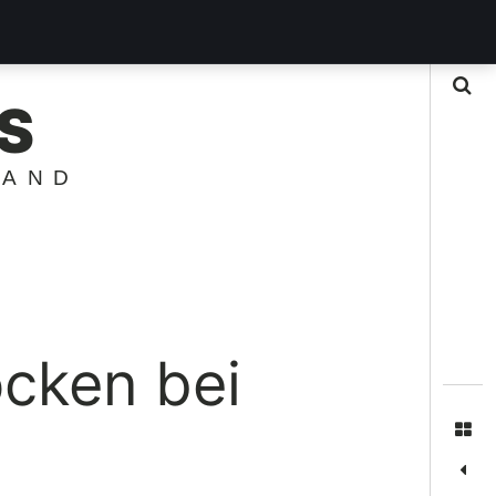
Suche
S
LAND
cken bei