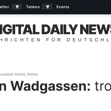
▾
▾
etter
Tanken
Events
IGITAL DAILY NEW
HRICHTEN FÜR DEUTSCH
Saarland Wetter
,
Wetter
in Wadgassen:
tro