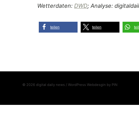
Wetterdaten:
DWD
; Analyse: digitalda
teilen
teilen
tei
© 2026 digital daily news / WordPress Webdesgin by
PIN