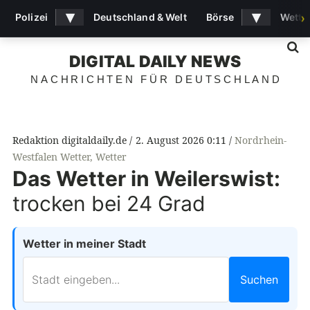
▾
▾
Polizei
Deutschland & Welt
Börse
Wette
›
S
DIGITAL DAILY NEWS
NACHRICHTEN FÜR DEUTSCHLAND
Redaktion digitaldaily.de
2. August 2026 0:11
Nordrhein-
Westfalen Wetter
,
Wetter
Das Wetter in Weilerswist:
trocken bei 24 Grad
Wetter in meiner Stadt
Suchen