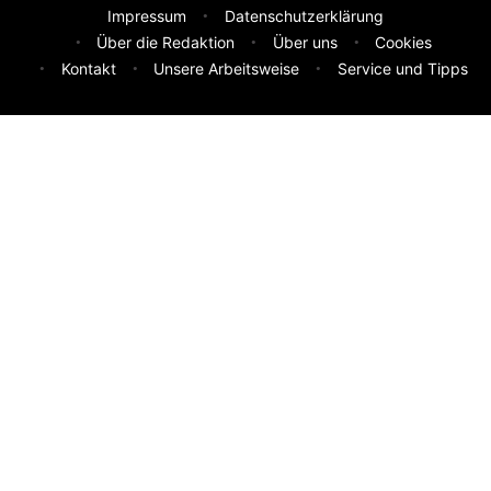
Impressum
Datenschutzerklärung
Über die Redaktion
Über uns
Cookies
Kontakt
Unsere Arbeitsweise
Service und Tipps
Feedback & Ideen
Was sollen wir besser machen? Deine Idee hilft uns weiter.