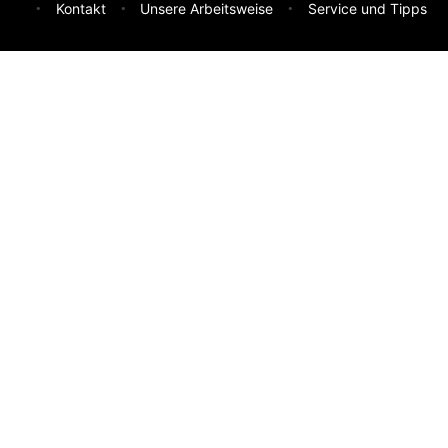
Kontakt
Unsere Arbeitsweise
Service und Tipps
Feedback & Ideen
Was sollen wir besser machen? Deine Idee hilft uns weiter.
Absenden