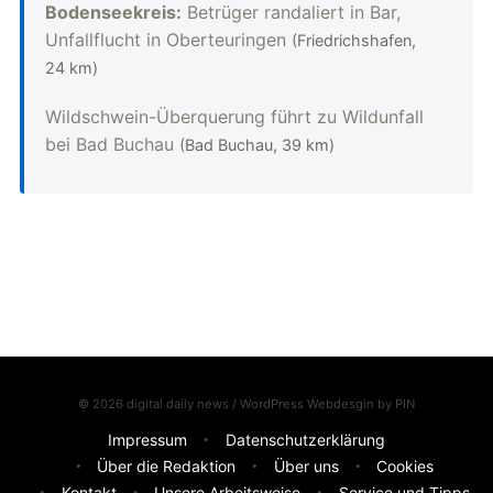
Bodenseekreis:
Betrüger randaliert in Bar,
Unfallflucht in Oberteuringen
(Friedrichshafen,
24 km)
Wildschwein-Überquerung führt zu Wildunfall
bei Bad Buchau
(Bad Buchau, 39 km)
© 2026 digital daily news / WordPress Webdesgin by
PIN
Impressum
Datenschutzerklärung
Über die Redaktion
Über uns
Cookies
Kontakt
Unsere Arbeitsweise
Service und Tipps