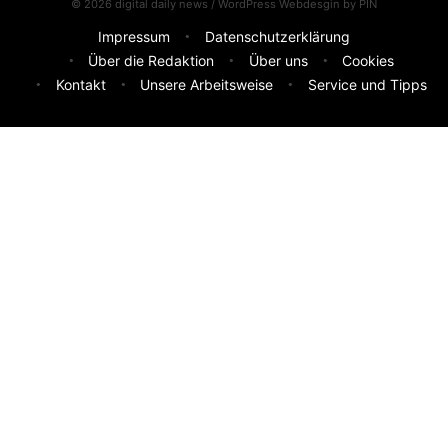
© 2026 digital daily news / WordPress Webdesgin by
PIN
Impressum
Datenschutzerklärung
Über die Redaktion
Über uns
Cookies
Kontakt
Unsere Arbeitsweise
Service und Tipps
Feedback & Ideen
Was sollen wir besser machen? Deine Idee hilft uns weiter.