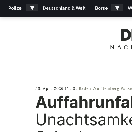
▾
▾
Polizei
Deutschland & Welt
Börse
W
D
NAC
9. April 2026 11:30
Baden-Württemberg Polize
Auffahrunfal
Unachtsamkei