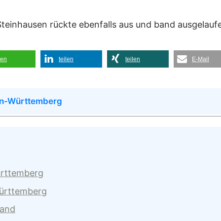
einhausen rückte ebenfalls aus und band ausgelaufe
len
teilen
teilen
E-Mail
en-Württemberg
ürttemberg
Württemberg
land