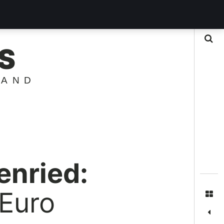
Suche
S
LAND
enried:
 Euro