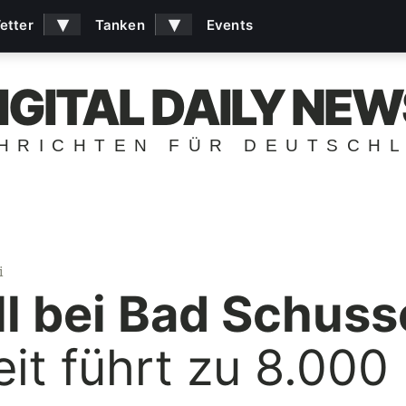
▾
▾
etter
Tanken
Events
IGITAL DAILY NEW
HRICHTEN FÜR DEUTSCH
i
l bei Bad Schuss
t führt zu 8.000