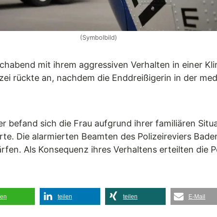
(Symbolbild)
habend mit ihrem aggressiven Verhalten in einer Klin
izei rückte an, nachdem die Enddreißigerin in der med
er befand sich die Frau aufgrund ihrer familiären Si
rte. Die alarmierten Beamten des Polizeireviers Bad
fen. Als Konsequenz ihres Verhaltens erteilten die P
len
teilen
teilen
E-Mail