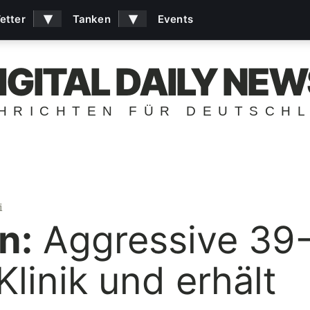
▾
▾
etter
Tanken
Events
IGITAL DAILY NEW
HRICHTEN FÜR DEUTSCH
i
n:
Aggressive 39-
 Klinik und erhält