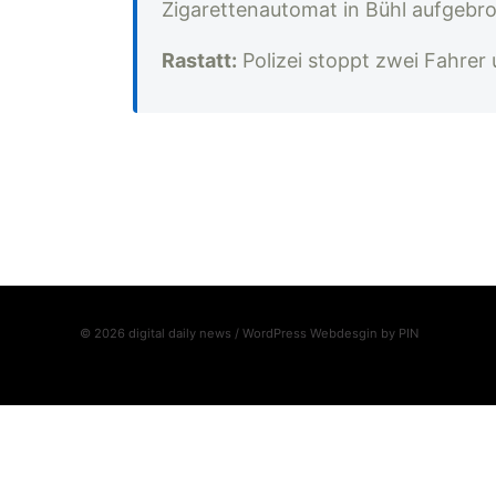
Zigarettenautomat in Bühl aufgebr
Rastatt:
Polizei stoppt zwei Fahrer
© 2026 digital daily news / WordPress Webdesgin by
PIN