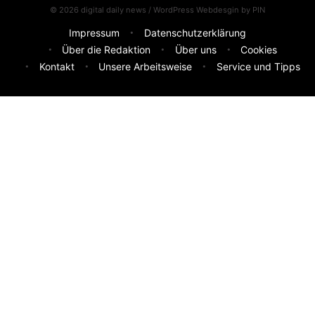
© 2026 digital daily news / WordPress Webdesgin by
PIN
Impressum
Datenschutzerklärung
Über die Redaktion
Über uns
Cookies
Kontakt
Unsere Arbeitsweise
Service und Tipps
Feedback & Ideen
Was sollen wir besser machen? Deine Idee hilft uns weiter.