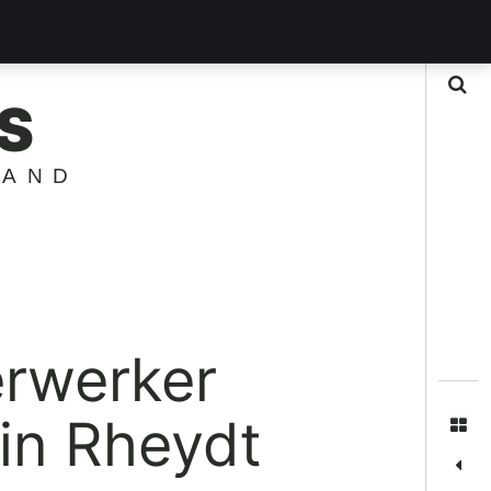
Suche
S
LAND
erwerker
in Rheydt