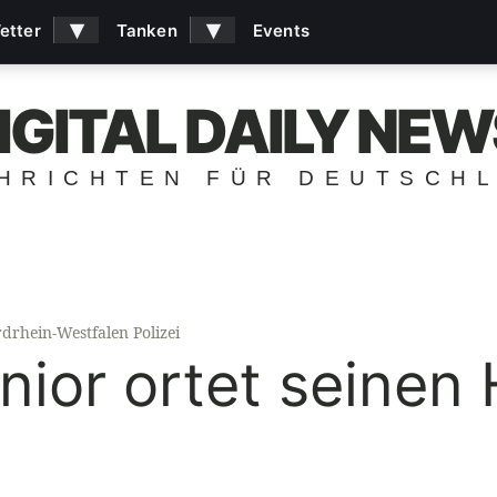
▾
▾
etter
Tanken
Events
IGITAL DAILY NEW
HRICHTEN FÜR DEUTSCH
drhein-Westfalen Polizei
nior ortet seinen