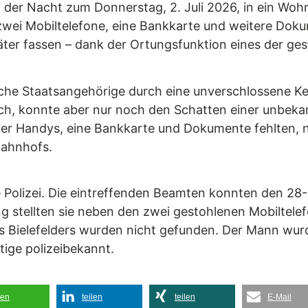
n der Nacht zum Donnerstag, 2. Juli 2026, in ein Wo
zwei Mobiltelefone, eine Bankkarte und weitere Doku
ter fassen – dank der Ortungsfunktion eines der ge
che Staatsangehörige durch eine unverschlossene Kel
, konnte aber nur noch den Schatten einer unbekan
ner Handys, eine Bankkarte und Dokumente fehlten, n
 Bahnhofs.
e Polizei. Die eintreffenden Beamten konnten den 28
ng stellten sie neben den zwei gestohlenen Mobiltel
s Bielefelders wurden nicht gefunden. Der Mann wu
tige polizeibekannt.
len
teilen
teilen
E-Mail