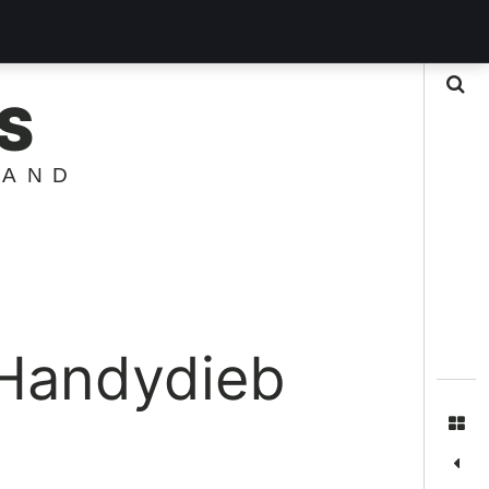
Suche
S
LAND
 Handydieb