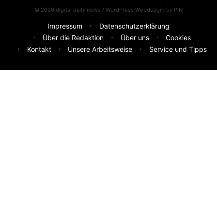
© 2026 digital daily news / WordPress Webdesgin by
PIN
Impressum
Datenschutzerklärung
Über die Redaktion
Über uns
Cookies
Kontakt
Unsere Arbeitsweise
Service und Tipps
Feedback & Ideen
Was sollen wir besser machen? Deine Idee hilft uns weiter.