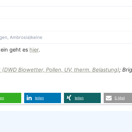
ggen, Ambrosia)
keine
tein geht es
hier
.
 (DWD Biowetter, Pollen, UV, therm. Belastung)
; Bri
len
teilen
teilen
E-Mail