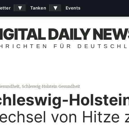
▾
▾
etter
Tanken
Events
IGITAL DAILY NEW
HRICHTEN FÜR DEUTSCH
Gesundheit
,
Schleswig-Holstein Gesundheit
chleswig-Holstein
chsel von Hitze 