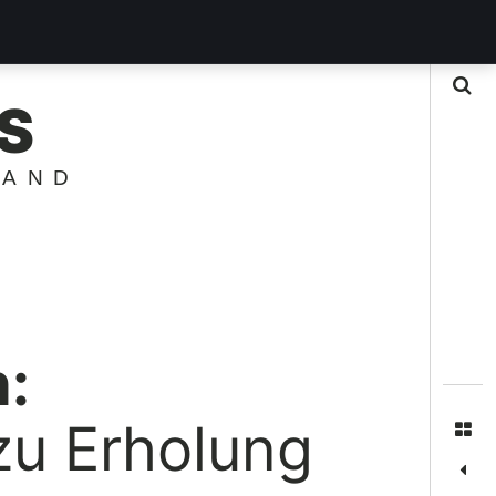
Suche
S
LAND
:
zu Erholung