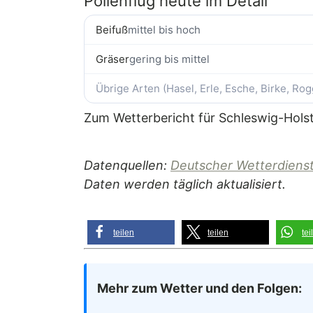
Pollenflug heute im Detail
Beifuß
mittel bis hoch
Gräser
gering bis mittel
Übrige Arten (Hasel, Erle, Esche, Birke, Ro
Zum Wetterbericht für Schleswig-Hols
Datenquellen:
Deutscher Wetterdienst
Daten werden täglich aktualisiert.
teilen
teilen
tei
Mehr zum Wetter und den Folgen: