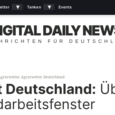
▾
▾
etter
Tanken
Events
IGITAL DAILY NEW
HRICHTEN FÜR DEUTSCH
Agrarwetter
,
Agrarwetter Deutschland
t Deutschland:
Üb
darbeitsfenster