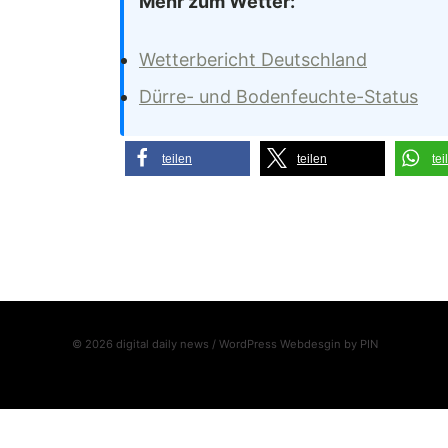
Mehr zum Wetter:
Wetterbericht Deutschland
Dürre- und Bodenfeuchte-Status
teilen
teilen
tei
© 2026 digital daily news / WordPress Webdesgin by
PIN