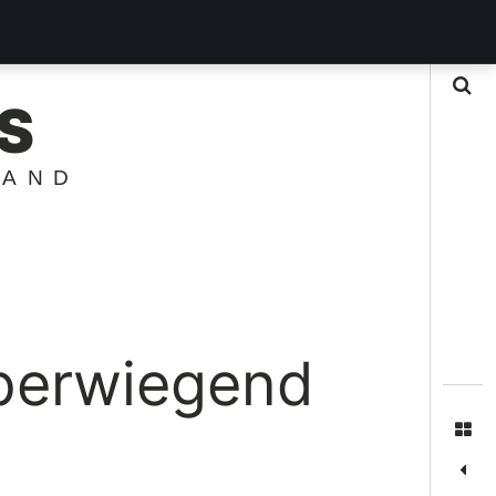
Suche
S
LAND
erwiegend