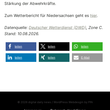
Stärkung der Abwehrkräfte.
Zum Wetterbericht für Niedersachsen geht es
hier
.
Datenquelle:
Deutscher Wetterdienst (DWD)
, Zone C.
Stand: 10.08.2026.
teilen
teilen
teilen
teilen
teilen
E-Mail
© 2026 digital daily news / WordPress Webdesgin by
PIN