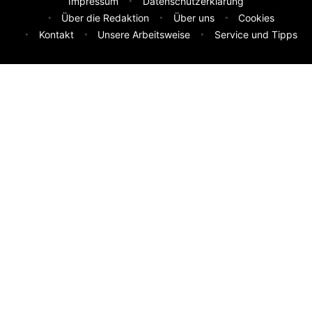
Impressum
Datenschutzerklärung
Über die Redaktion
Über uns
Cookies
Kontakt
Unsere Arbeitsweise
Service und Tipps
Feedback & Ideen
Was sollen wir besser machen? Deine Idee hilft uns weiter.