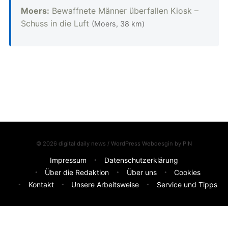
Moers:
Bewaffnete Männer überfallen Kiosk –
Schuss in die Luft
(Moers, 38 km)
© 2026 digital daily news / WordPress Webdesgin by
PIN
Impressum
Datenschutzerklärung
Über die Redaktion
Über uns
Cookies
Kontakt
Unsere Arbeitsweise
Service und Tipps