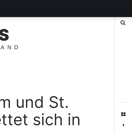
Suche
S
LAND
m und St.
ttet sich in