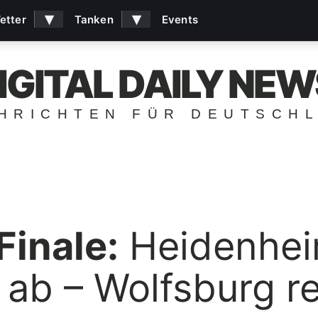
▾
▾
etter
Tanken
Events
IGITAL DAILY NEW
HRICHTEN FÜR DEUTSCH
Finale:
Heidenhei
 ab – Wolfsburg re