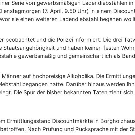
einer Serie von gewerbsmäßigen Ladendiebstählen 
Dienstagmorgen (7. April, 9.50 Uhr) in einem Disco
 bevor sie einen weiteren Ladendiebstahl begehen woll
 beobachtet und die Polizei informiert. Die drei Tat
e Staatsangehörigkeit und haben keinen festen Wohns
bstähle gewerbsmäßig und gemeinschaftlich als Ban
e Männer auf hochpreisige Alkoholika. Die Ermittlunge
Diebstahl begangen hatte. Darüber hinaus werden ihn
legt. Die Spur der bisher bekannten Taten zieht sich
lem Ermittlungsstand Discountmärkte in Borgholzhau
 betroffen. Nach Prüfung und Rücksprache mit der St