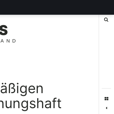
Suche
S
LAND
äßigen
hungshaft