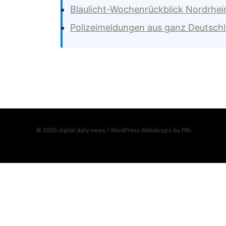
Blaulicht-Wochenrückblick Nordrhei
Polizeimeldungen aus ganz Deutsch
© 2026 digital daily news / WordPress Webdesgin by
PIN