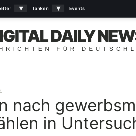
▾
▾
etter
Tanken
Events
IGITAL DAILY NEW
HRICHTEN FÜR DEUTSCH
i
n nach gewerbsm
ählen in Untersuc