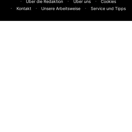
Über die Redaktion
Über uns
Cookies
Kontakt
Unsere Arbeitsweise
Service und Tipps
Feedback & Ideen
Was sollen wir besser machen? Deine Idee hilft uns weiter.