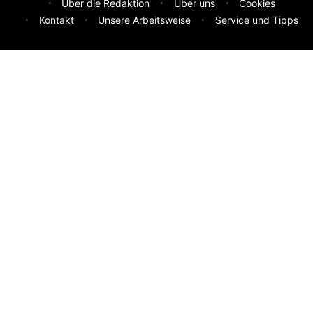
Über die Redaktion
Über uns
Cookies
Kontakt
Unsere Arbeitsweise
Service und Tipps
Feedback & Ideen
Was sollen wir besser machen? Deine Idee hilft uns weiter.