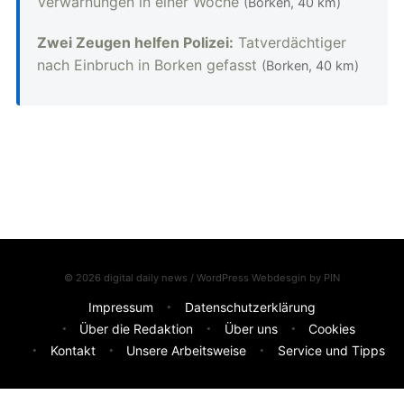
Verwarnungen in einer Woche
(Borken, 40 km)
Zwei Zeugen helfen Polizei:
Tatverdächtiger
nach Einbruch in Borken gefasst
(Borken, 40 km)
© 2026 digital daily news / WordPress Webdesgin by
PIN
Impressum
Datenschutzerklärung
Über die Redaktion
Über uns
Cookies
Kontakt
Unsere Arbeitsweise
Service und Tipps