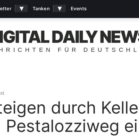
▾
▾
etter
Tanken
Events
IGITAL DAILY NEW
HRICHTEN FÜR DEUTSCH
ei
teigen durch Kelle
Pestalozziweg ei