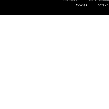
Cookies
Kontakt
deen
sser machen? Deine Idee hilft uns weiter.