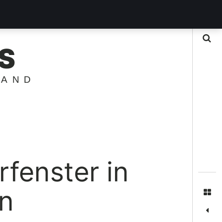
Suche
S
LAND
rfenster in
n