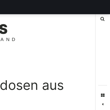
Suche
S
LAND
edosen aus