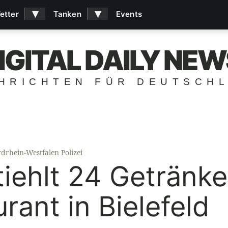
▾
▾
etter
Tanken
Events
IGITAL DAILY NEW
HRICHTEN FÜR DEUTSCH
drhein-Westfalen Polizei
tiehlt 24 Getränk
rant in Bielefeld