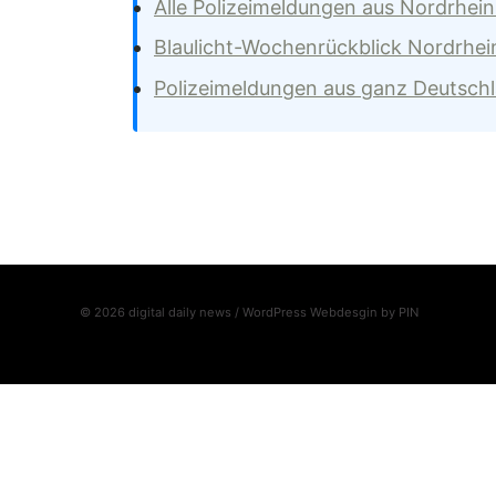
Alle Polizeimeldungen aus Nordrhei
Blaulicht-Wochenrückblick Nordrhei
Polizeimeldungen aus ganz Deutsch
© 2026 digital daily news / WordPress Webdesgin by
PIN