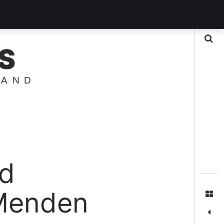
Suche
S
LAND
nd
 Menden