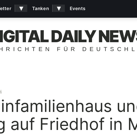
▾
▾
etter
Tanken
Events
IGITAL DAILY NEW
HRICHTEN FÜR DEUTSCH
i
Einfamilienhaus u
g auf Friedhof in