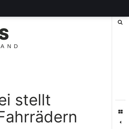
Suche
S
LAND
i stellt
Fahrrädern