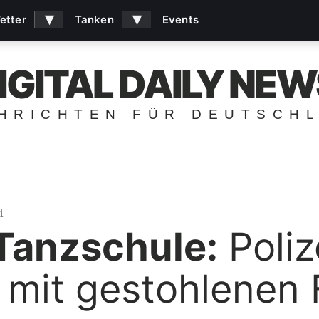
▾
▾
etter
Tanken
Events
IGITAL DAILY NEW
HRICHTEN FÜR DEUTSCH
i
 Tanzschule:
Polize
 mit gestohlenen 