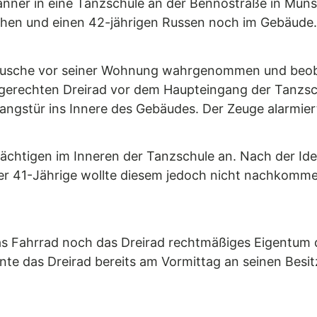
änner in eine Tanzschule an der Bennostraße in Müns
hechen und einen 42-jährigen Russen noch im Gebäude.
eräusche vor seiner Wohnung wahrgenommen und beob
erechten Dreirad vor dem Haupteingang der Tanzsch
angstür ins Innere des Gebäudes. Der Zeuge alarmierte
chtigen im Inneren der Tanzschule an. Nach der Ident
r 41-Jährige wollte diesem jedoch nicht nachkommen,
as Fahrrad noch das Dreirad rechtmäßiges Eigentum d
nnte das Dreirad bereits am Vormittag an seinen Bes