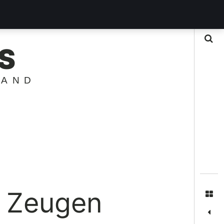
Suche
S
LAND
t Zeugen