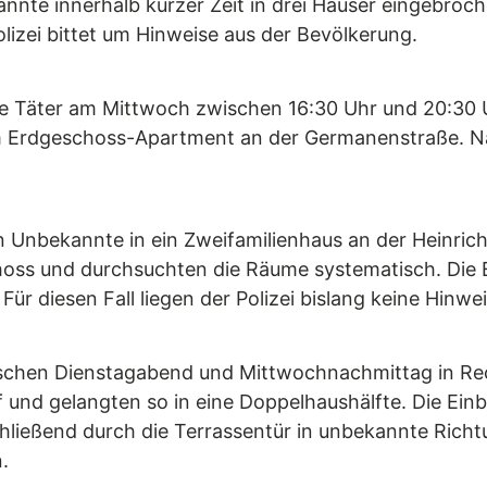
nnte innerhalb kurzer Zeit in drei Häuser eingebro
lizei bittet um Hinweise aus der Bevölkerung.
die Täter am Mittwoch zwischen 16:30 Uhr und 20:30 
m Erdgeschoss-Apartment an der Germanenstraße. Na
nbekannte in ein Zweifamilienhaus an der Heinrich-v
oss und durchsuchten die Räume systematisch. Die 
r diesen Fall liegen der Polizei bislang keine Hinwei
wischen Dienstagabend und Mittwochnachmittag in Re
f und gelangten so in eine Doppelhaushälfte. Die Ei
ließend durch die Terrassentür in unbekannte Rich
.