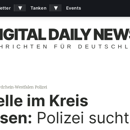
▾
▾
etter
Tanken
Events
IGITAL DAILY NEW
HRICHTEN FÜR DEUTSCH
drhein-Westfalen Polizei
lle im Kreis
sen:
Polizei such