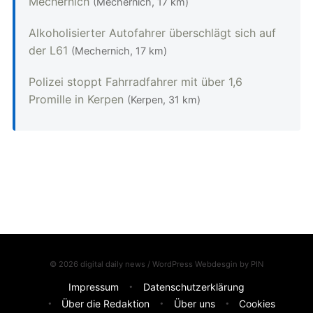
Mechernich
(Mechernich, 17 km)
Alkoholisierter Autofahrer überschlägt sich auf
der L61
(Mechernich, 17 km)
Polizei stoppt Fahrradfahrer mit über 1,6
Promille in Kerpen
(Kerpen, 31 km)
© 2026 digital daily news / WordPress Webdesgin by
PIN
Impressum
Datenschutzerklärung
Über die Redaktion
Über uns
Cookies