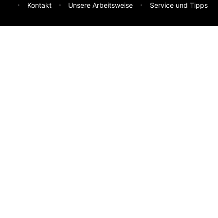
Kontakt
Unsere Arbeitsweise
Service und Tipps
Feedback & Ideen
Was sollen wir besser machen? Deine Idee hilft uns weiter.
Absenden