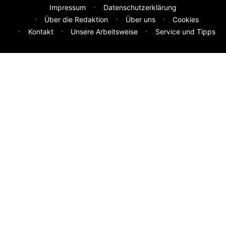
Impressum
Datenschutzerklärung
Über die Redaktion
Über uns
Cookies
Kontakt
Unsere Arbeitsweise
Service und Tipps
Feedback & Ideen
Was sollen wir besser machen? Deine Idee hilft uns weiter.