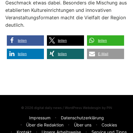
Geschmack etwas dabei. Besonders die Mischung aus
etablierten Kultureinrichtungen und innovativen
Veranstaltungsformaten macht die Vielfalt der Region
deutlich.
teilen
teilen
teilen
teilen
teilen
E-Mail
© 2026 digital daily news / WordPress Webdesgin by
PIN
Impressum
Datenschutzerklärung
Über die Redaktion
Über uns
Cookies
Kontakt
Unsere Arbeitsweise
Service und Tipps