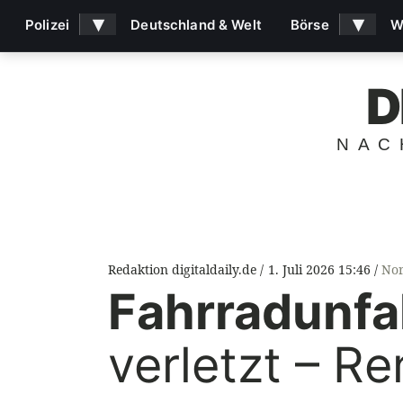
▾
▾
Polizei
Deutschland & Welt
Börse
W
D
NAC
Redaktion digitaldaily.de
1. Juli 2026 15:46
Nor
Fahrradunfal
verletzt – Re