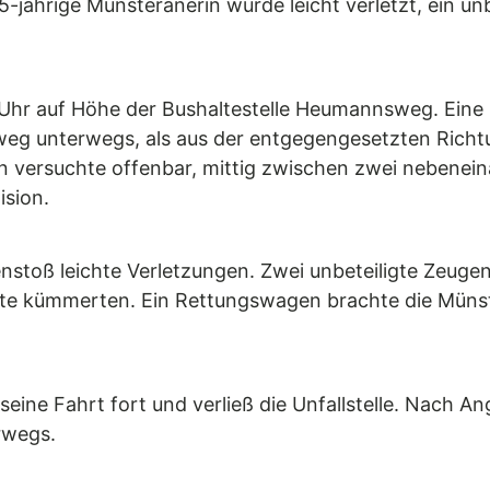
45-jährige Münsteranerin wurde leicht verletzt, ein 
51 Uhr auf Höhe der Bushaltestelle Heumannsweg. Ein
eg unterwegs, als aus der entgegengesetzten Richt
 versuchte offenbar, mittig zwischen zwei nebenei
ision.
stoß leichte Verletzungen. Zwei unbeteiligte Zeugen 
tzte kümmerten. Ein Rettungswagen brachte die Münst
ine Fahrt fort und verließ die Unfallstelle. Nach An
rwegs.