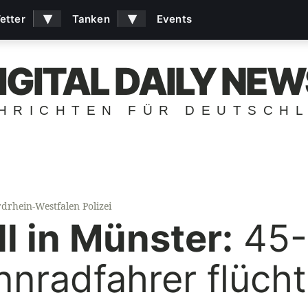
▾
▾
etter
Tanken
Events
IGITAL DAILY NEW
HRICHTEN FÜR DEUTSCH
drhein-Westfalen Polizei
l in Münster:
45-
nnradfahrer flücht