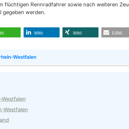
em flüchtigen Rennradfahrer sowie nach weiteren Zeu
0 gegeben werden.
len
teilen
teilen
E-Mail
rhein-Westfalen
n-Westfalen
n-Westfalen
land