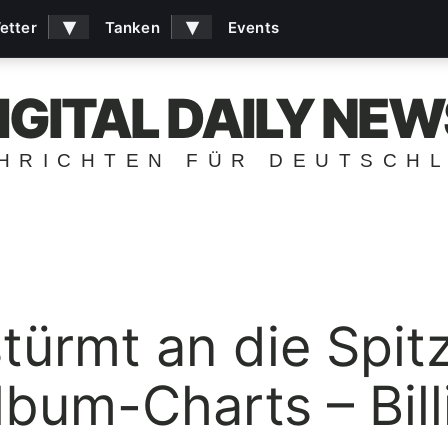
▾
▾
etter
Tanken
Events
IGITAL DAILY NEW
HRICHTEN FÜR DEUTSCH
stürmt an die Spit
bum-Charts – Billi