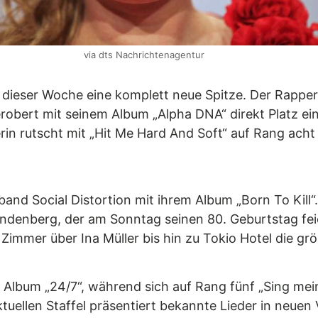
via dts Nachrichtenagentur
dieser Woche eine komplett neue Spitze. Der Rapper 
obert mit seinem Album „Alpha DNA“ direkt Platz eins 
in rutscht mit „Hit Me Hard And Soft“ auf Rang acht 
and Social Distortion mit ihrem Album „Born To Kill“
denberg, der am Sonntag seinen 80. Geburtstag fei
Zimmer über Ina Müller bis hin zu Tokio Hotel die gr
rem Album „24/7“, während sich auf Rang fünf „Sing m
aktuellen Staffel präsentiert bekannte Lieder in neue