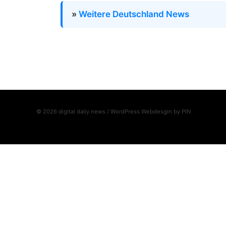
»
Weitere Deutschland News
© 2026 digital daily news / WordPress Webdesgin by
PIN