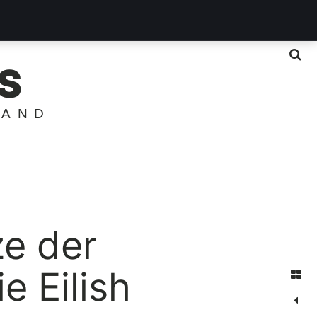
Suche
S
LAND
ze der
e Eilish