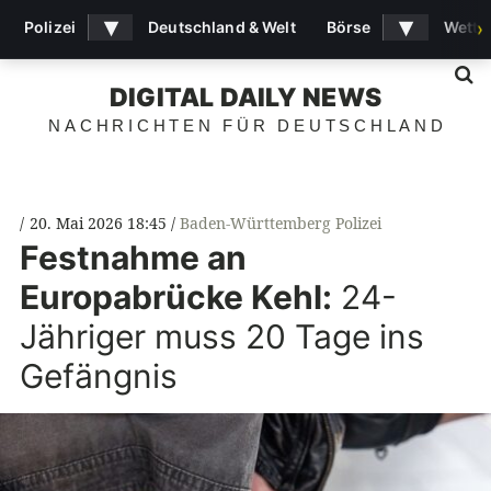
▾
▾
Polizei
Deutschland & Welt
Börse
Wette
›
S
DIGITAL DAILY NEWS
NACHRICHTEN FÜR DEUTSCHLAND
20. Mai 2026 18:45
Baden-Württemberg Polizei
Festnahme an
Europabrücke Kehl:
24-
Jähriger muss 20 Tage ins
Gefängnis