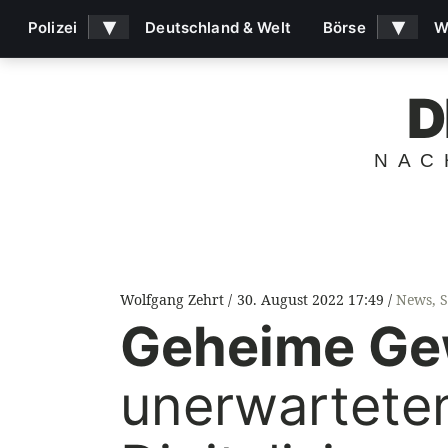
▾
▾
Polizei
Deutschland & Welt
Börse
W
D
NAC
Wolfgang Zehrt
30. August 2022 17:49
News
,
S
Geheime Ge
unerwarteten