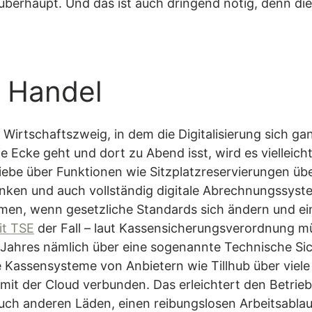
n überhaupt. Und das ist auch dringend nötig, denn d
 Handel
Wirtschaftszweig, in dem die Digitalisierung sich g
 Ecke geht und dort zu Abend isst, wird es vielleich
ebe über Funktionen wie Sitzplatzreservierungen über
anken und auch vollständig digitale Abrechnungssys
n, wenn gesetzliche Standards sich ändern und ein
it TSE
der Fall – laut Kassensicherungsverordnung m
en Jahres nämlich über eine sogenannte Technische Si
Kassensysteme von Anbietern wie Tillhub über viele 
mit der Cloud verbunden. Das erleichtert den Betrie
uch anderen Läden, einen reibungslosen Arbeitsablauf.