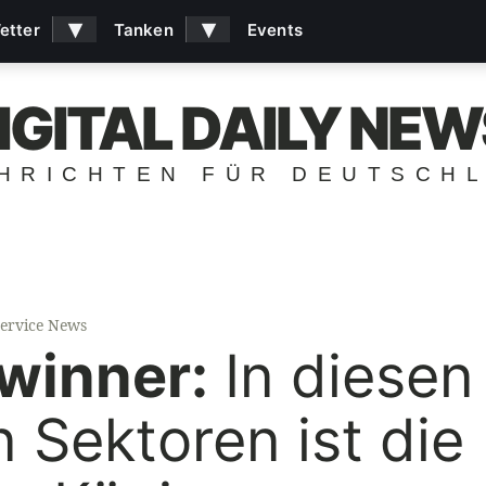
▾
▾
etter
Tanken
Events
IGITAL DAILY NEW
HRICHTEN FÜR DEUTSCH
ervice News
winner:
In diesen
 Sektoren ist die