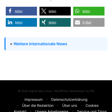
teilen
teilen
teilen
teilen
teilen
E-Mail
»
Weitere internationale News
© 2026 digital daily news / WordPress Webdesgin by
PIN
Impressum
Datenschutzerklärung
Über die Redaktion
Über uns
Cookies
Kontakt
Unsere Arbeitsweise
Service und Tipps